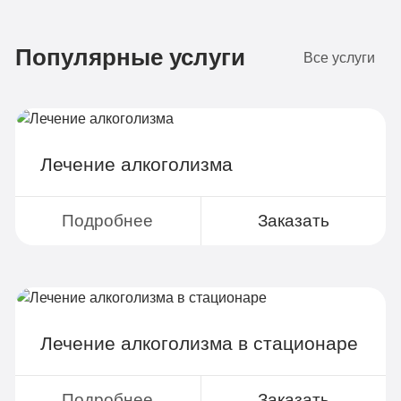
Бюджетно
1 490 руб
Популярные услуги
4-х местная комната
Все услуги
Диагностика
Групповая терапия
Детоксикация
Лечение алкоголизма
Круглосуточное наблюдение
Поддержка родственников
Подробнее
Заказать
4-х разовое питание
2
Больничный лист
Лечение алкоголизма в стационаре
Подробнее
Заказать