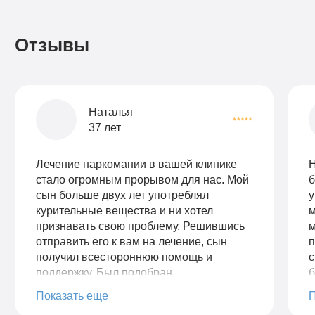
Отзывы
Наталья
37 лет
Лечение наркомании в вашей клинике
Н
стало огромным прорывом для нас. Мой
б
сын больше двух лет употреблял
у
курительные вещества и ни хотел
м
признавать свою проблему. Решившись
м
отправить его к вам на лечение, сын
п
получил всестороннюю помощь и
с
поддержку. Был подобран
б
индивидуальный план лечения,
о
Показать еще
учитывая все особенности моего сына.
с