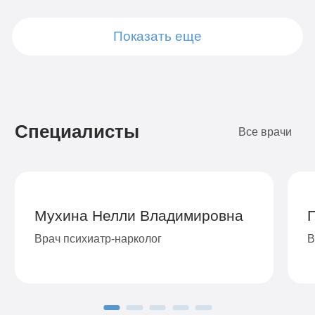
Показать еще
Подробнее
Подробнее
Подробнее
Подробнее
Подробнее
Подробнее
Подробнее
Подробнее
Заказать
Заказать
Заказать
Заказать
Заказать
Заказать
Заказать
Заказать
Специалисты
Все врачи
Мухина Нелли Владимировна
Врач психиатр-нарколог
В