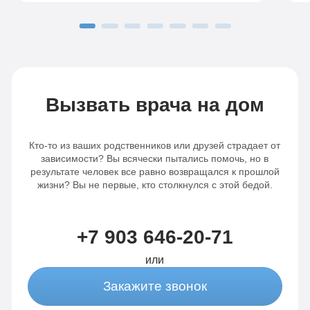
Благодаря вашему профессионализму,
о
сын трезвый и полон сил менять свою
в
жизнь дальше.
В
п
П
н
Р
Вызвать врача на дом
р
з
с
Кто-то из ваших родственников или друзей страдает от
зависимости? Вы всячески пытались помочь, но в
т
результате человек все равно возвращался к прошлой
жизни? Вы не первые, кто столкнулся с этой бедой.
+7 903 646-20-71
или
Закажите звонок