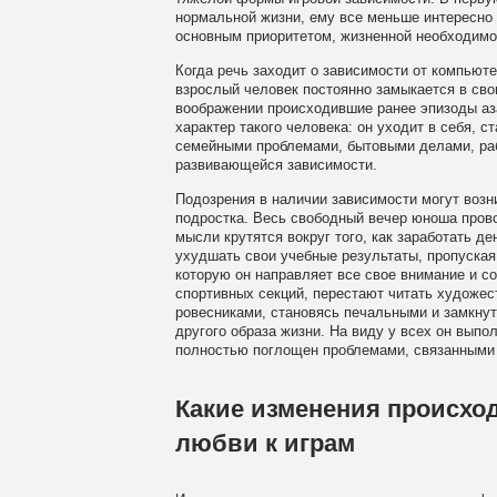
нормальной жизни, ему все меньше интересно то
основным приоритетом, жизненной необходимо
Когда речь заходит о зависимости от компьюте
взрослый человек постоянно замыкается в сво
воображении происходившие ранее эпизоды аза
характер такого человека: он уходит в себя, 
семейными проблемами, бытовыми делами, раб
развивающейся зависимости.
Подозрения в наличии зависимости могут возн
подростка. Весь свободный вечер юноша прово
мысли крутятся вокруг того, как заработать д
ухудшать свои учебные результаты, пропуская 
которую он направляет все свое внимание и с
спортивных секций, перестают читать художес
ровесниками, становясь печальными и замкну
другого образа жизни. На виду у всех он выпо
полностью поглощен проблемами, связанными 
Какие изменения происход
любви к играм