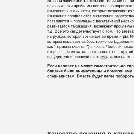
Игровая зависимость оказывает влияние на фи
привычка, эти проблемы постепенно нарастают.
изменениях в личности, которые возникают из-
изменения проявляются в снижении работоспос
появляются и проблемы с вегетативной нервно
развивается тахикардия, возникают проблемы 
т.д. Все это свидетельствует о том, что веге
нагрузкой, которая возникает во время игры. 
который вызывает выброс гормонов (адренали
как "гормоны счастья") в кровь. Человек наход
стороны привлекательно для него, но с другой
сосудистую и нервную систему,а также на жел
Если человек не может самостоятельно спр
близкие были внимательны и помогли ему. 
специалистам. Вместе будет легче поборот
Качество лечения в клини