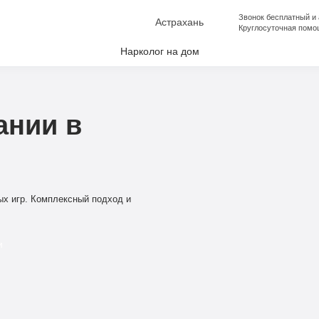
Звонок бесплатный и
Астрахань
Круглосуточная помо
Нарколог на дом
лкоголизма
аркомании
ании в
апоя
е от Алкоголизма
ческая помощь
ых игр. Комплексный подход и
ческая помощь
и