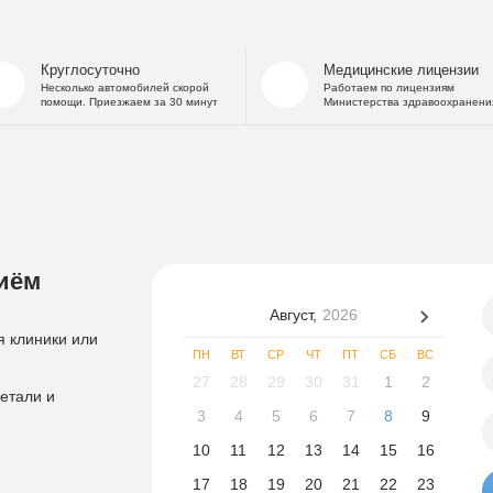
Круглосуточно
Медицинские лицензии
Несколько автомобилей скорой
Работаем по лицензиям
помощи. Приезжаем за 30 минут
Министерства здравоохранени
иём
Август,
2026
 клиники или
ПН
ВТ
СР
ЧТ
ПТ
СБ
ВС
27
28
29
30
31
1
2
етали и
3
4
5
6
7
8
9
10
11
12
13
14
15
16
17
18
19
20
21
22
23