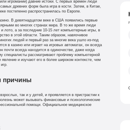
 или игромании) давние истоки. С первых времен люди
самых древних форм была игра в кости. Затем, в Китае,
 веке постепенно распространилась по Европе.
азино. В девятнадцатом веке в США появились первые
Р
лярными во многих странах мира. В то же время люди
и лото, а за последние 10-15 лет компьютерные игры, в
ство в этой области. Таким образом, навязчивое
ногих людей и первый раз за многие века ушло из-под
тся в казино или играет на игровых автоматах, он всегда
он почти всегда находится в одиночестве, даже когда
ему специалисты рассматривают проблему компьютерной
 явление и изучают его в более широком контексте, чем
игр.
и причины
взрослых, так и у детей, и проявляется в пристрастии к
 болезнь может вызывать финансовые и психологические
офессиональной помощи. Официальное медицинское
;