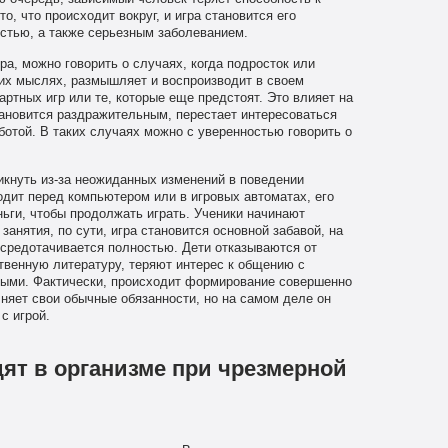
, что происходит вокруг, и игра становится его
стью, а также серьезным заболеванием.
ра, можно говорить о случаях, когда подросток или
их мыслях, размышляет и воспроизводит в своем
ртных игр или те, которые еще предстоят. Это влияет на
становится раздражительным, перестает интересоваться
отой. В таких случаях можно с уверенностью говорить о
икнуть из-за неожиданных изменений в поведении
дит перед компьютером или в игровых автоматах, его
еньги, чтобы продолжать играть. Ученики начинают
занятия, по сути, игра становится основной забавой, на
осредотачивается полностью. Дети отказываются от
твенную литературу, теряют интерес к общению с
тыми. Фактически, происходит формирование совершенно
лняет свои обычные обязанности, но на самом деле он
с игрой.
ят в организме при чрезмерной