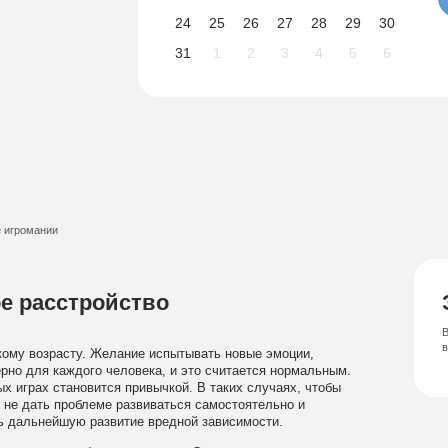
24
25
26
27
28
29
30
31
1
2
3
4
5
6
 игромании
е расстройство
В
кому возрасту. Желание испытывать новые эмоции,
ерно для каждого человека, и это считается нормальным.
ых играх становится привычкой. В таких случаях, чтобы
 не дать проблеме развиваться самостоятельно и
ь дальнейшую развитие вредной зависимости.