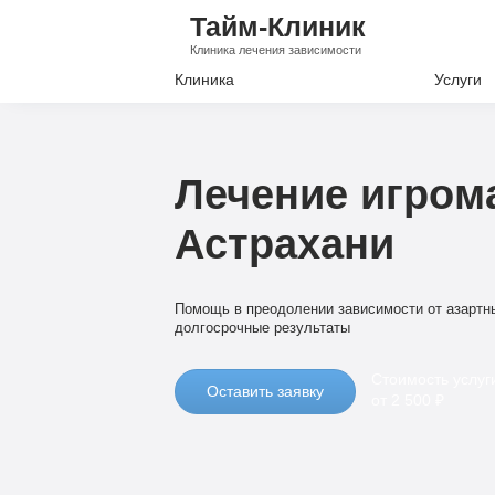
Тайм-Клиник
Клиника лечения зависимости
Клиника
Услуги
Лечение А
Лечение Н
Лечение игром
Вывод из з
Астрахани
Кодировани
Наркологи
Помощь в преодолении зависимости от азартн
Психиатри
долгосрочные результаты
Стоимость услуг
Оставить заявку
от 2 500 ₽