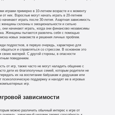
ми играми примерно в 10-летнем возрасте и к моменту
 от них. Взрослые могут начать играть в 20-летнем
о начинают играть после 30-летия. Азартная зависимость
как женщины склонны к эмоциональности и сильно
, они начинают играть, когда они финансово независимы
рака. Женщины пытаются развлечь себя с помощью
поиска новых знакомств и решения личных проблем.
ди подростков, в первую очередь, характерно для
 общаться и справляться со стрессом. В основном это
своих матерей. С другой стороны, в опасности
нтным поведением.
ь от игр, также часто не могут наладить общение с
сто дети из благополучных семей, которым родители не
передать их на воспитание бабушкам и дедушкам или
ут психологическую поддержку и находят ее в игровых
 компьютерных игр.
игровой зависимости
орым можно различить обычный интерес к игре от
 очередь, зависимый человек теряет способность к