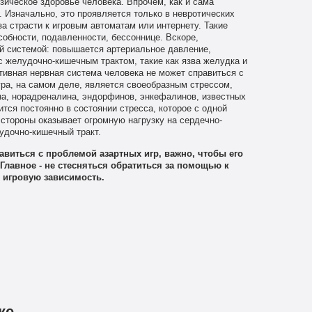
зическое здоровье человека. Впрочем, как и сама
 Изначально, это проявляется только в невротических
за страсти к игровым автоматам или интернету. Такие
обности, подавленности, бессоннице. Вскоре,
й системой: повышается артериальное давление,
с желудочно-кишечным трактом, такие как язва желудка и
тативная нервная система человека не может справиться с
Игра, на самом деле, является своеобразным стрессом,
на, норадреналина, эндорфинов, энкефалинов, известных
ится постоянно в состоянии стресса, которое с одной
 стороны оказывает огромную нагрузку на сердечно-
удочно-кишечный тракт.
авиться с проблемой азартных игр, важно, чтобы его
Главное - не стесняться обратиться за помощью к
ь игровую зависимость.
ке