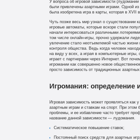
У вопроса об игровой зависимости (лудомании
были привлечены азартными играми. Одной из 
была изобретена игра в карты, которая в XVII
Чуть позже весь мир узнал о существовании к
игровые автоматы, которые вскоре стали попу
начали интересоваться различными лотереями 
том числе онлайн-игры, прочно удержали лидер
увлечение стало неотъемлемой частью жизни м
контроля общества. Ведь когда человек находи
на виду у всех, а играя в компьютерные игры, 
играет с партнерами через Интернет. Вот поч
игромании как совершенно новое общественное
просто зависимость от традиционных азартных 
Игромания: определение 
Игровая зависимость может проявляться как у 
азартным играм и ставкам на спорт. При этом
проблемы, и ее избавление часто требует пр
название данной зависимости — лудомания.
Систематическое повышение ставок;
Постоянный поиск средств для азартных игр