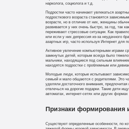
нарколога, социолога и т.д.
Подростки часто начинают увлекаться азартны
подросткового возраста становятся зависимыми
возрасте, но в отличие от них, женщины обычн
развивается у них очень быстро, за год, так 
переживают стрессовые ситуации. Как правило
или если у них депрессия из-за неудачного б
азартных игр, часто используя Интернет для 
Активное увлечение компьютерными играми сре
замкнутых детей, которым всегда было тяжело
мальчики, находящиеся под сильным влиянием 
находятся подростки с проблемным или девиа
Молодые люди, которые испытывают зависимост
семьей и мало общаются с родителями. Это ча
уделяли достаточного внимания, предпочитая 
отвлечься на дорогие подарки. Такие дети ищ
автоматах, интернет-сетях или других формах
Признаки формирования 
Существуют определенные особенности, по кот
тяжелой формы игровой зависимости. В первую