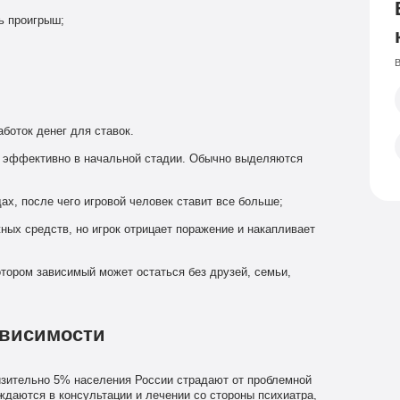
ь проигрыш;
В
;
боток денег для ставок.
е эффективно в начальной стадии. Обычно выделяются
х, после чего игровой человек ставит все больше;
ых средств, но игрок отрицает поражение и накапливает
тором зависимый может остаться без друзей, семьи,
ависимости
лизительно 5% населения России страдают от проблемной
ждаются в консультации и лечении со стороны психиатра,